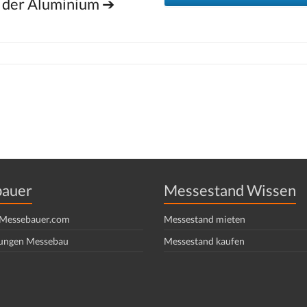
f der Aluminium ➔
auer
Messestand Wissen
f Messebauer.com
Messestand mieten
ungen Messebau
Messestand kaufen