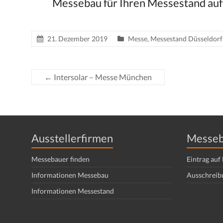
Messebau für Ihren Messestand au
21. Dezember 2019
Messe
,
Messestand Düsseldorf
←
Intersolar – Messe München
Ausstellerfirmen
Messeb
Messebauer finden
Eintrag au
Informationen Messebau
Ausschreib
Informationen Messestand