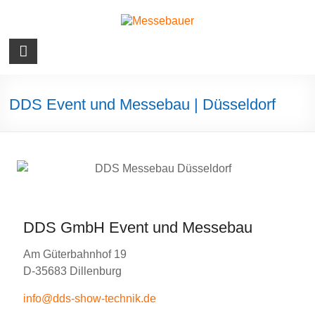
Skip
to
content
Messebauer
Wir
machen
Messebau
DDS Event und Messebau | Düsseldorf
DDS GmbH Event und Messebau
Am Güterbahnhof 19
D-35683 Dillenburg
info@dds-show-technik.de