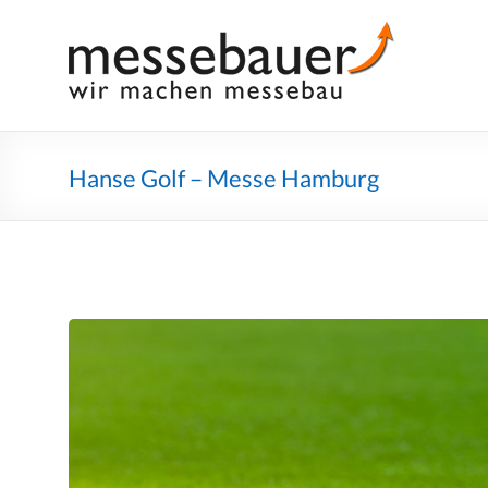
Skip
to
Messebauer
Wir
content
machen
Messebau
Hanse Golf – Messe Hamburg