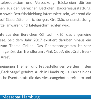
telproduktion und Verpackung. Bäckereien dürften
en aus den Bereichen Backöfen, Bäckereiausstattung,
 sowie Berufsbekleidung interessiert sein, während die
uf Gaststätteneinrichtungen, Großküchenausstattung,
zellanwaren und Tafelgeschirr richten wird.
ate aus den Bereichen Kühltechnik für das allgemeine
esse. Seit dem Jahr 2017 existiert darüber hinaus ein
h zum Thema Grillen. Das Rahmenprogramm ist sehr
 ihm gehört das Trendforum „Pink Cube“, die „Craft Beer-
Area“.
eneigenen Themen und Fragestellungen werden in den
 „Back Stage“ geführt. Auch in Hamburg – außerhalb des
iche Events statt, die das Messeangebot bereichern und
Messebau Hamburg